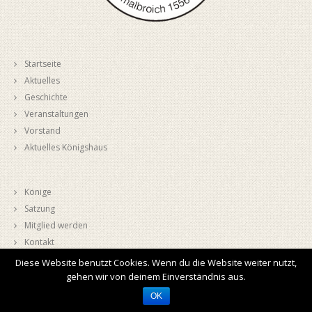
Startseite
Aktuelles
Geschichte
Veranstaltungen
Vorstand
Aktuelles Königshaus
Könige
Satzung
Mitglied werden
Kontakt
Datenschutzerklärung
Diese Website benutzt Cookies. Wenn du die Website weiter nutzt,
Impressum
gehen wir von deinem Einverständnis aus.
OK